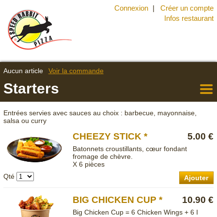
Connexion
Créer un compte
Infos restaurant
Aucun article
Voir la commande
Starters
Retou
à la
Entrées servies avec sauces au choix : barbecue, mayonnaise,
carte
salsa ou curry
CHEEZY STICK *
5.00 €
Batonnets croustillants, cœur fondant
fromage de chèvre.
X 6 pièces
Qté
Ajouter
BIG CHICKEN CUP *
10.90 €
Big Chicken Cup = 6 Chicken Wings + 6 I