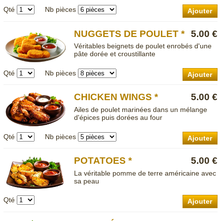
Qté
Nb pièces
Ajouter
NUGGETS DE POULET *
5.00 €
Véritables beignets de poulet enrobés d'une
pâte dorée et croustillante
Qté
Nb pièces
Ajouter
CHICKEN WINGS *
5.00 €
Ailes de poulet marinées dans un mélange
d'épices puis dorées au four
Qté
Nb pièces
Ajouter
POTATOES *
5.00 €
La véritable pomme de terre américaine avec
sa peau
Qté
Ajouter