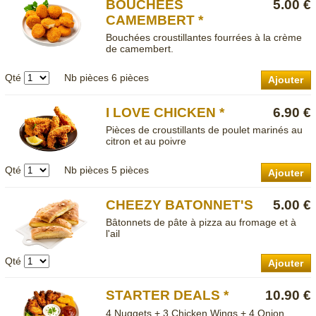
BOUCHÉES
5.00 €
CAMEMBERT *
Bouchées croustillantes fourrées à la crème
de camembert.
Qté
Nb pièces
6 pièces
Ajouter
I LOVE CHICKEN *
6.90 €
Pièces de croustillants de poulet marinés au
citron et au poivre
Qté
Nb pièces
5 pièces
Ajouter
CHEEZY BATONNET'S
5.00 €
Bâtonnets de pâte à pizza au fromage et à
l'ail
Qté
Ajouter
STARTER DEALS *
10.90 €
4 Nuggets + 3 Chicken Wings + 4 Onion